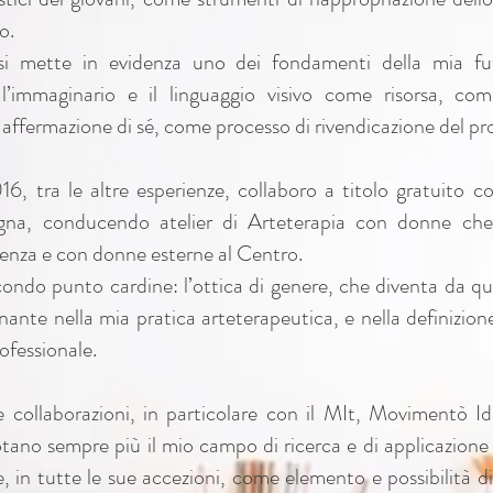
o.
esi mette in evidenza uno dei fondamenti della mia fut
 l’immaginario e il linguaggio visivo come risorsa, come
 affermazione di sé, come processo di rivendicazione del pro
6, tra le altre esperienze, collaboro a titolo gratuito c
gna, conducendo atelier di Arteterapia con donne che
olenza e con donne esterne al Centro.
condo punto cardine: l’ottica di genere, che diventa da 
ante nella mia pratica arteterapeutica, e nella definizione
ofessionale.
e collaborazioni, in particolare con il MIt, Movimentò Id
ano sempre più il mio campo di ricerca e di applicazione p
bile, in tutte le sue accezioni, come elemento e possibilità 