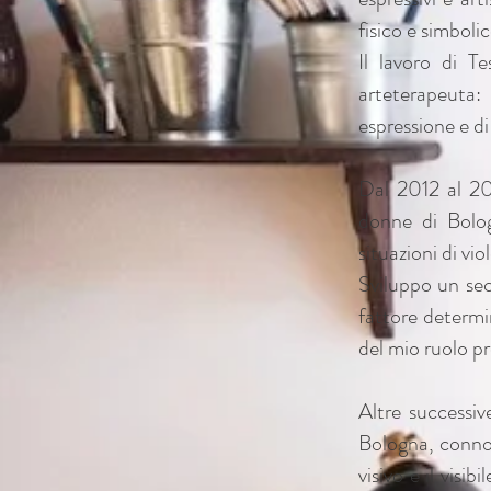
fisico e simbolic
Il lavoro di T
arteterapeuta:
espressione e di
Dal 2012 al 201
donne di Bolo
situazioni di vi
Sviluppo un se
fattore determin
del mio ruolo pr
Altre successiv
Bologna, connot
visivo e il visi