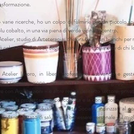
rasformazione.
varie ricerche, ho un colpo di fulmine per un piccolo sp
blu cobalto, in una via piena di verde vicina al centro.
elier, studio di Arteterapia, che ora ha i muri bianchi per
 è colorato delle voci, degli sguardi e dei movimenti di chi l
o.
 Atelier lavoro, in libera professione, attivando e gest
lti a singole persone - sia minori che adulte - e a gruppi.
e con Associazioni - e altre realtà del terzo settore, priva
averso la progettazione concordata e la conduzione di Atel
di gruppo o individuali, e di Arte Sociale, indirizzati al 
guardano lo stato di salute e di benessere personale e il mi