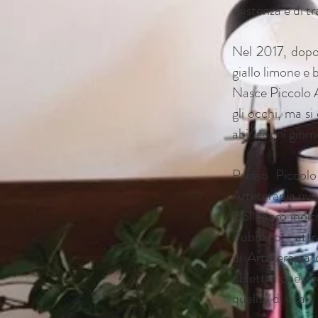
esistenza e di t
Nel 2017, dopo 
giallo limone e 
Nasce Piccolo At
gli occhi, ma si
abita ogni giorn
Presso Piccolo
Arteterapia rivo
Collaboro inoltr
Pubblico - attr
di Arteterapia 
obiettivi che ri
qualità di vita.