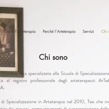
Cos'è l'Arteterapia
Perché l'Arteterapia
Servizi
Chi 
Chi sono
, arteterapeuta specializzata alla Scuola di Specializzazion
tta al registro professionale degli arteterapeuti Ar
eA.
 di Specializzazione in Arteterapia nel 2010, Tesi che in
tistici dei giovani, come strumenti di riappropriazione dell