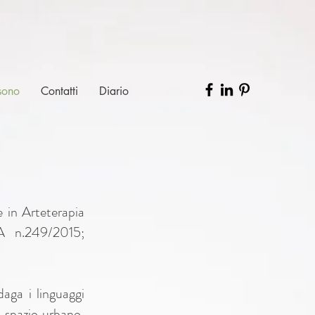
sono
Contatti
Diario
e in Arteterapia
TeA n.249/2015;
daga i linguaggi
o spazio urbano,