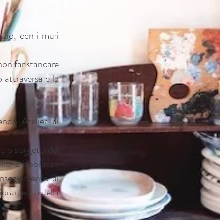
azio, con i muri
 non far stancare
o attraversa e lo
endo Atelier di
te o soggetti del
ier e laboratori
conseguimento di
glioramento della